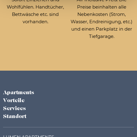
Wohlfühlen. Handtücher,
Preise beinhalten alle
Bettwäsche etc. sind
Nebenkosten (Strom,
vorhanden.
Wasser, Endreinigung, etc.)
und einen Parkplatz in der
Tiefgarage.
Apartments
Vorteile
Services
Standort