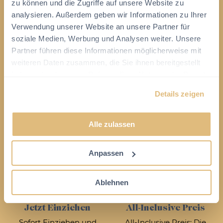
zu können und die Zugriffe auf unsere Website zu
Kostenfreies, schnelles Wi-
Voll ausgestattete Küche
analysieren. Außerdem geben wir Informationen zu Ihrer
Fi in jedem Apartment.
mit Mikrowelle,
Verwendung unserer Website an unsere Partner für
Kühlschrank mit
soziale Medien, Werbung und Analysen weiter. Unsere
Gefrierfach, Geschirrspüler,
Partner führen diese Informationen möglicherweise mit
Kaffeemaschine, etc.
weiteren Daten zusammen, die Sie ihnen bereitgestellt
haben oder die sie im Rahmen Ihrer Nutzung der Dienste
gesammelt haben.
Details zeigen
Box-Spring-Betten
Esstisch, Sitzecke,
Alle zulassen
Schreibtisch
Bequeme Box-Spring-
Betten 160 x 200 cm.
Esstisch mit Stühlen,
Anpassen
Sitzecke und Schreibtisch.
Ablehnen
Jetzt Einziehen
All-Inclusive Preis
Sofort Einziehen und
All-Inclusive Preis: Die